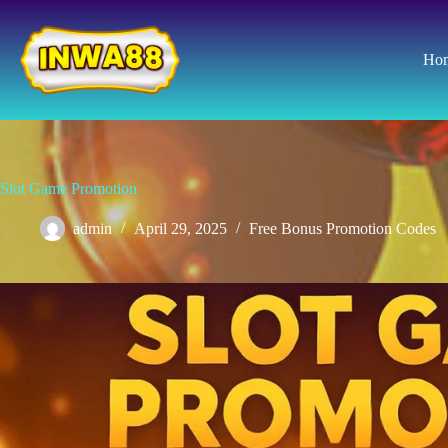
Skip
to
content
Hom
Slot Game Promotion
admin
April 29, 2025
Free Bonus Promotion Codes