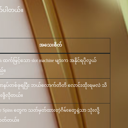
တတ်ပါတယ်။
အသေးစိတ်
 ထက်မြင့်သော slot machine များက အနိုင်ရပိုလွယ်
်။
ာနပ်တစ်ခုရပြီး ဘယ်လောက်တိတိ လောင်းထိုးရမလဲ သိ
ဖို့လိုတယ်။
e Spins တွေက သတ်မှတ်ထားတဲ့ဂိမ်းတွေနဲ့သာ သုံးလို့
တ်တယ်။