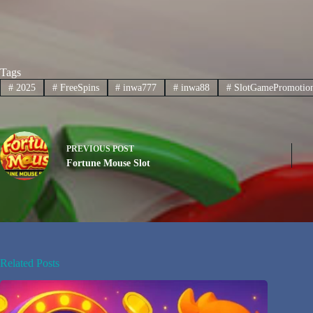
Tags
#
2025
#
FreeSpins
#
inwa777
#
inwa88
#
SlotGamePromotio
PREVIOUS
POST
Fortune Mouse Slot
Related Posts