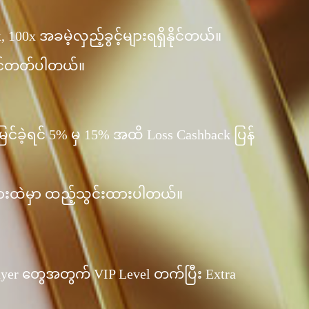
00x အခမဲ့လှည့်ခွင့်များရရှိနိုင်တယ်။
ြုနိုင်တတ်ပါတယ်။
်ခဲ့ရင် 5% မှ 15% အထိ Loss Cashback ပြန်
ျားထဲမှာ ထည့်သွင်းထားပါတယ်။
ayer တွေအတွက် VIP Level တက်ပြီး Extra