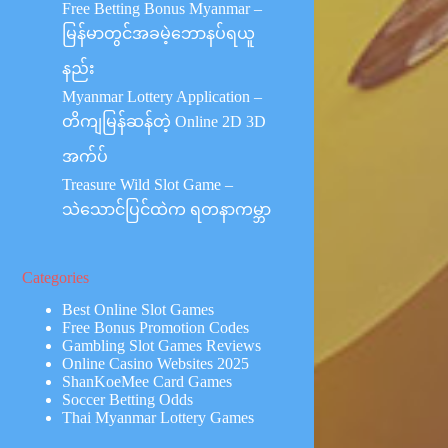
Free Betting Bonus Myanmar –
မြန်မာတွင်အခမဲ့ဘောနပ်ရယူ
နည်း
Myanmar Lottery Application –
တိကျမြန်ဆန်တဲ့ Online 2D 3D
အက်ပ်
Treasure Wild Slot Game –
သဲသောင်ပြင်ထဲက ရတနာကမ္ဘာ
Categories
Best Online Slot Games
Free Bonus Promotion Codes
Gambling Slot Games Reviews
Online Casino Websites 2025
ShanKoeMee Card Games
Soccer Betting Odds
Thai Myanmar Lottery Games