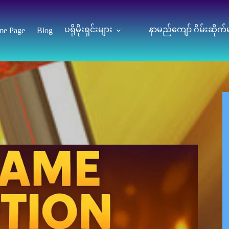
ပရိုမိုးရှင်းများ
နာမည်ကျော် ဂိမ်းဆိုက်
e Page
Blog