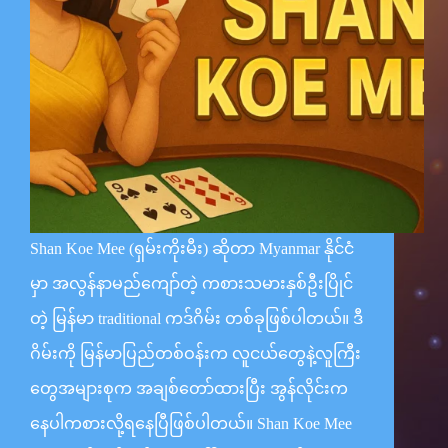
Shan Koe Mee (ရှမ်းကိုးမီး) ဆိုတာ Myanmar နိုင်ငံ
မှာ အလွန်နာမည်ကျော်တဲ့ ကစားသမားနှစ်ဦးပြိုင်
တဲ့ မြန်မာ traditional ကဒ်ဂိမ်း တစ်ခုဖြစ်ပါတယ်။ ဒီ
ဂိမ်းကို မြန်မာပြည်တစ်ဝန်းက လူငယ်တွေနဲ့လူကြီး
တွေအများစုက အချစ်တော်ထားပြီး အွန်လိုင်းက
နေပါကစားလို့ရနေပြီဖြစ်ပါတယ်။ Shan Koe Mee