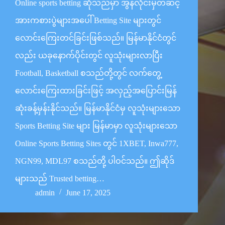
Online sports betting ဆိုသည်မှာ အွန်လိုင်းမှတဆင့်
အားကစားပွဲများအပေါ် Betting Site များတွင်
လောင်းကြေးတင်ခြင်းဖြစ်သည်။ မြန်မာနိုင်ငံတွင်
လည်း ယခုနောက်ပိုင်းတွင် လူသုံးများလာပြီး
Football, Basketball စသည်တို့တွင် လက်တွေ့
လောင်းကြေးထားခြင်းဖြင့် အလှည့်အပြောင်းမြန်
ဆုံးခန့်မှန်းနိုင်သည်။ မြန်မာနိုင်ငံမှ လူသုံးများသော
Sports Betting Site များ မြန်မာမှာ လူသုံးများသော
Online Sports Betting Sites တွင် 1XBET, Inwa777,
NGN99, MDL97 စသည်တို့ ပါဝင်သည်။ ဤဆိုဒ်
များသည် Trusted betting…
admin
June 17, 2025