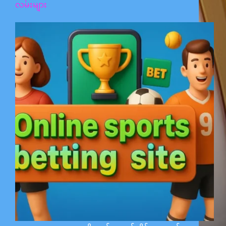
လမ်းများ