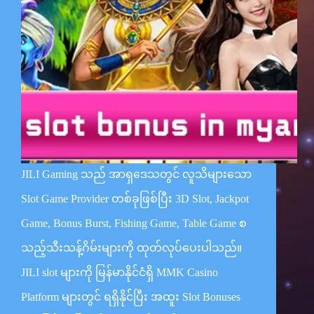
JILI Gaming သည် အာရှဒေသတွင် လူသိများသော
Slot Game Provider တစ်ခုဖြစ်ပြီး 3D Slot, Jackpot
Game, Bonus Burst, Fishing Game, Table Game စ
သည့်သီးသန့်ဂိမ်းများကို ထုတ်လုပ်ပေးပါသည်။
JILI slot များကို မြန်မာနိုင်ငံရှိ MMK Casino
Platform များတွင် ရရှိနိုင်ပြီး အထူး Slot Bonuses