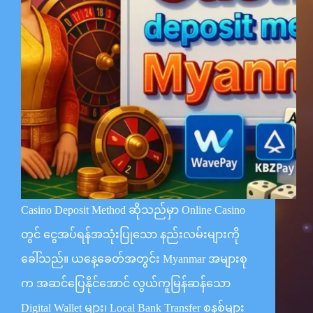
Casino Deposit Method ဆိုသည်မှာ Online Casino
တွင် ငွေအပ်ရန်အသုံးပြုသော နည်းလမ်းများကို
ခေါ်သည်။ ယနေ့ခေတ်အတွင်း Myanmar အများစု
က အဆင်ပြေနိုင်အောင် လွယ်ကူမြန်ဆန်သော
Digital Wallet များ၊ Local Bank Transfer စနစ်များ