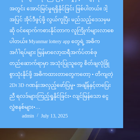
အတွင်း အောင်မြင်မှုရရှိနိုင်ခြင်း ဖြစ်ပါတယ်။ ဒါ့
အပြင် အိုင်ဒီဖွင့်ဖို့ လွယ်ကူပြီး မည်သည့်ဒေသမှမ
ဆို ဝင်ရောက်ကစားနိုင်တာက လူကြိုက်များလာစေ
ပါတယ်။ Myanmar lottery app တွေရဲ့ အဓိက
အင်္ဂါရပ်များ မြန်မာလော့ထရီအက်ပ်တစ်ခု
တည်ဆောက်ရာမှာ အသုံးပြုသူတွေ စိတ်ချလုံခြုံ
စွာသုံးနိုင်ဖို့ အဓိကထားတာတွေကတော့ • တိကျတဲ့
2D၊ 3D ဂဏန်းအလှည့်ဖော်ပြမှု• အချိန်နှင့်တပြေး
ညီ ရလဒ်များကြည့်ရှုနိုင်ခြင်း• လျင်မြန်သော ငွေ
လွှဲစနစ်များ•…
admin
July 13, 2025