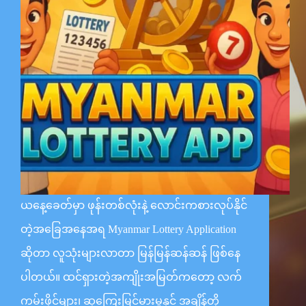
ယနေ့ခေတ်မှာ ဖုန်းတစ်လုံးနဲ့ လောင်းကစားလုပ်နိုင်
တဲ့အခြေအနေအရ Myanmar Lottery Application
ဆိုတာ လူသုံးများလာတာ မြန်မြန်ဆန်ဆန် ဖြစ်နေ
ပါတယ်။ ထင်ရှားတဲ့အကျိုးအမြတ်ကတော့ လက်
ကမ်းဖိုင်များ၊ ဆုကြေးမြင့်မားမှုနှင့် အချိန်တို